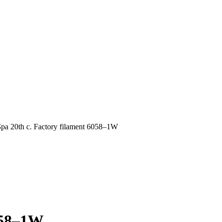
ра 20th c. Factory filament 6058–1W
058–1W