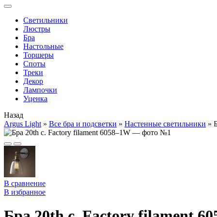
Cветильники
Люстры
Бра
Настольные
Торшеры
Споты
Треки
Декор
Лампочки
Уценка
Назад
Argus Light
»
Все бра и подсветки
»
Настенные светильники
»
Б
В сравнение
В избранное
Бра 20th c. Factory filament 6