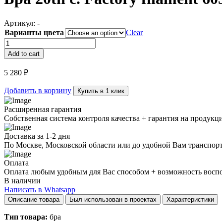
Артикул:
-
Варианты цвета
Clear
Бра
20th
Add to cart
c.
Factory
5 280
₽
filament
6058–
Добавить в корзину
Купить в 1 клик
1W
quantity
Расширенная гарантия
Собственная система контроля качества + гарантия на продукц
Доставка за 1-2 дня
По Москве, Московской области или до удобной Вам транспор
Оплата
Оплата любым удобным для Вас способом + возможность воспол
В наличии
Написать в Whatsapp
Описание товара
Был использован в проектах
Характеристики
Тип товара:
бра