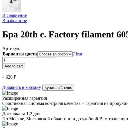
В сравнение
В избранное
Бра 20th c. Factory filament 6
Артикул:
-
Варианты цвета
Clear
Бра
20th
Add to cart
c.
Factory
4 620
₽
filament
6056–
Добавить в корзину
Купить в 1 клик
1W
quantity
Расширенная гарантия
Собственная система контроля качества + гарантия на продукц
Доставка за 1-2 дня
По Москве, Московской области или до удобной Вам транспор