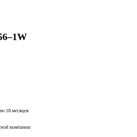
056–1W
ию 18 месяцев
тной компании