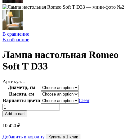
В сравнение
В избранное
Лампа настольная Romeo
Soft T D33
Артикул:
-
Диаметр, см
Высота, см
Варианты цвета
Clear
Лампа
настольная
Add to cart
Romeo
Soft
10 450
₽
T
D33
Добавить в корзину
Купить в 1 клик