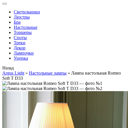
Cветильники
Люстры
Бра
Настольные
Торшеры
Споты
Треки
Декор
Лампочки
Уценка
Назад
Argus Light
»
Настольные лампы
»
Лампа настольная Romeo
Soft T D33