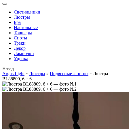
Cветильники
Люстры
Бра
Настольные
Торшеры
Споты
Треки
Декор
Лампочки
Уценка
Назад
Argus Light
»
Люстры
»
Подвесные люстры
»
Люстра
BL88809, 6 + 6