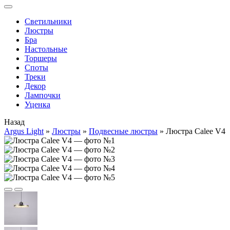
Cветильники
Люстры
Бра
Настольные
Торшеры
Споты
Треки
Декор
Лампочки
Уценка
Назад
Argus Light
»
Люстры
»
Подвесные люстры
»
Люстра Calee V4