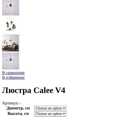
В сравнение
В избранное
Люстра Calee V4
Артикул:
-
Диаметр, см
Высота, см