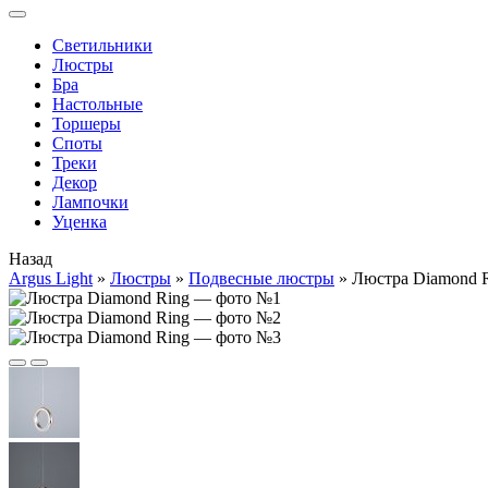
Cветильники
Люстры
Бра
Настольные
Торшеры
Споты
Треки
Декор
Лампочки
Уценка
Назад
Argus Light
»
Люстры
»
Подвесные люстры
»
Люстра Diamond 