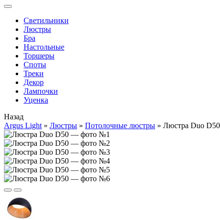
Cветильники
Люстры
Бра
Настольные
Торшеры
Споты
Треки
Декор
Лампочки
Уценка
Назад
Argus Light
»
Люстры
»
Потолочные люстры
»
Люстра Duo D50