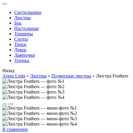
Cветильники
Люстры
Бра
Настольные
Торшеры
Споты
Треки
Декор
Лампочки
Уценка
Назад
Argus Light
»
Люстры
»
Подвесные люстры
»
Люстра Feathers
В сравнение