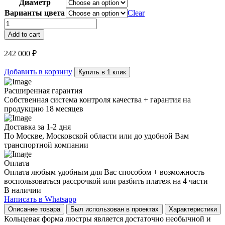
Диаметр
Варианты цвета
Clear
Люстра
кольцевая
Add to cart
Crystal
Ice
242 000
₽
quantity
Добавить в корзину
Купить в 1 клик
Расширенная гарантия
Собственная система контроля качества + гарантия на
продукцию 18 месяцев
Доставка за 1-2 дня
По Москве, Московской области или до удобной Вам
транспортной компании
Оплата
Оплата любым удобным для Вас способом + возможность
воспользоваться рассрочкой или разбить платеж на 4 части
В наличии
Написать в Whatsapp
Описание товара
Был использован в проектах
Характеристики
Кольцевая форма люстры является достаточно необычной и