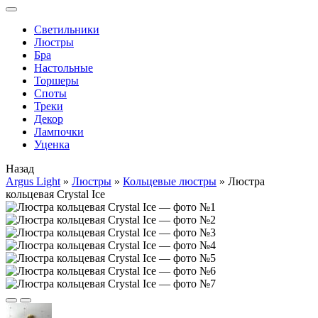
Cветильники
Люстры
Бра
Настольные
Торшеры
Споты
Треки
Декор
Лампочки
Уценка
Назад
Argus Light
»
Люстры
»
Кольцевые люстры
»
Люстра
кольцевая Crystal Ice