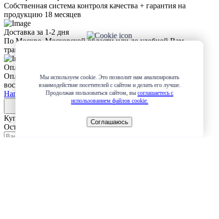
Собственная система контроля качества + гарантия на
продукцию 18 месяцев
Доставка за 1-2 дня
По Москве, Московской области или до удобной Вам
транспортной компании
Оплата
Оплата любым удобным для Вас способом + возможность
Мы используем cookie. Это позволит нам анализировать
воспользоваться рассрочкой или разбить платеж на 4 части
взаимодействие посетителей с сайтом и делать его лучше.
Написать в Whatsapp
Продолжая пользоваться сайтом, вы
соглашаетесь с
использованием файлов cookie.
Купить в 1 клик
Соглашаюсь
Оставьте заявку и мы сами свяжемся с вами!
Отправить
Оформление заявки
Оставьте заявку и мы сами свяжемся с вами!
Даю
согласие
на обработку персональных данных в соответствии с
Политикой
обработки персональных данных