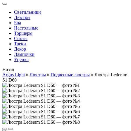
Cветильники
Люстры
Бра
Настольные
Торшеры
Споты
Треки
Декор
Лампочки
Уценка
Назад
Argus Light
»
Люстры
»
Подвесные люстры
»
Люстра Lederam
S1 D60