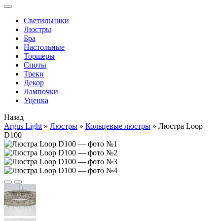
Cветильники
Люстры
Бра
Настольные
Торшеры
Споты
Треки
Декор
Лампочки
Уценка
Назад
Argus Light
»
Люстры
»
Кольцевые люстры
»
Люстра Loop
D100