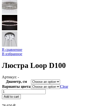
В сравнение
В избранное
Люстра Loop D100
Артикул:
-
Диаметр, см
Варианты цвета
Clear
Люстра
Loop
Add to cart
D100
quantity
78 650
₽