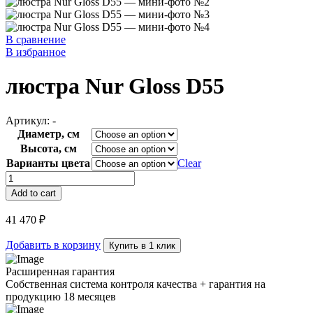
В сравнение
В избранное
люстра Nur Gloss D55
Артикул:
-
Диаметр, см
Высота, см
Варианты цвета
Clear
люстра
Nur
Add to cart
Gloss
D55
41 470
₽
quantity
Добавить в корзину
Купить в 1 клик
Расширенная гарантия
Собственная система контроля качества + гарантия на
продукцию 18 месяцев