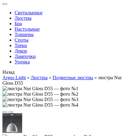
Cветильники
Люстры
Бра
Настольные
Торшеры
Споты
Треки
Декор
Лампочки
Уценка
Назад
Argus Light
»
Люстры
»
Подвесные люстры
»
люстра Nur
Gloss D55