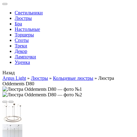
Cветильники
Люстры
Бра
Настольные
Торшеры
Споты
Треки
Декор
Лампочки
Уценка
Назад
Argus Light
»
Люстры
»
Кольцевые люстры
»
Люстра
Oddements D80