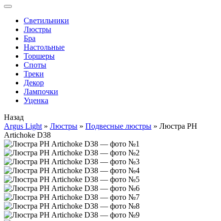
Cветильники
Люстры
Бра
Настольные
Торшеры
Споты
Треки
Декор
Лампочки
Уценка
Назад
Argus Light
»
Люстры
»
Подвесные люстры
»
Люстра PH
Artichoke D38