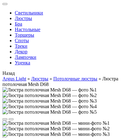
Cветильники
Люстры
Бра
Настольные
Торшеры
Споты
Треки
Декор
Лампочки
Уценка
Назад
Argus Light
»
Люстры
»
Потолочные люстры
»
Люстра
потолочная Mesh D68