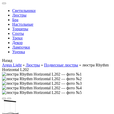
Cветильники
Люстры
Бра
Настольные
Торшеры
Споты
Треки
Декор
Лампочки
Уценка
Назад
Argus Light
»
Люстры
»
Подвесные люстры
»
люстра Rhythm
Horizontal L202