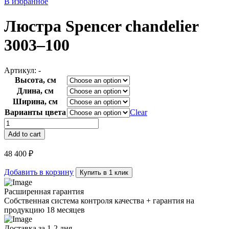
В избранное
Люстра Spencer chandelier
3003–100
Артикул:
-
Высота, см
Длина, см
Ширина, см
Варианты цвета
Clear
Люстра
Spencer
Add to cart
chandelier
3003–
48 400
₽
100
quantity
Добавить в корзину
Купить в 1 клик
Расширенная гарантия
Собственная система контроля качества + гарантия на
продукцию 18 месяцев
Доставка за 1-2 дня