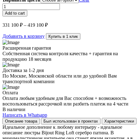
Подвесная
люстра
Add to cart
Bijout
Ring
331 100
₽
–
419 100
₽
Loft
серебро
Добавить в корзину
Купить в 1 клик
патина
quantity
Расширенная гарантия
Собственная система контроля качества + гарантия на
продукцию 18 месяцев
Доставка за 1-2 дня
По Москве, Московской области или до удобной Вам
транспортной компании
Оплата
Оплата любым удобным для Вас способом + возможность
воспользоваться рассрочкой или разбить платеж на 4 части
В наличии
Написать в Whatsapp
Описание товара
Был использован в проектах
Характеристики
Идеальное дополнение к любому интерьеру - идеальное
описание люстры Bijout Ring Loft серебро патина. В
минималистичном интерьере она станет ярким акцентом, а в