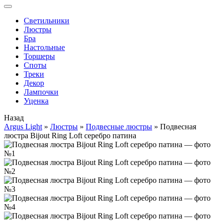
Cветильники
Люстры
Бра
Настольные
Торшеры
Споты
Треки
Декор
Лампочки
Уценка
Назад
Argus Light
»
Люстры
»
Подвесные люстры
»
Подвесная
люстра Bijout Ring Loft серебро патина