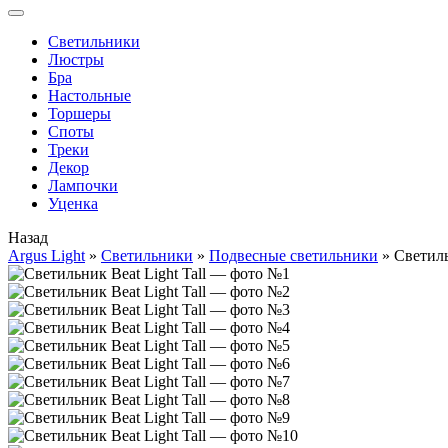
Cветильники
Люстры
Бра
Настольные
Торшеры
Споты
Треки
Декор
Лампочки
Уценка
Назад
Argus Light
»
Cветильники
»
Подвесные светильники
»
Светиль