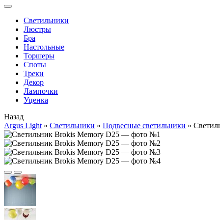
Cветильники
Люстры
Бра
Настольные
Торшеры
Споты
Треки
Декор
Лампочки
Уценка
Назад
Argus Light
»
Cветильники
»
Подвесные светильники
»
Светил