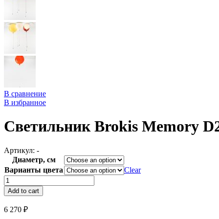
В сравнение
В избранное
Светильник Brokis Memory D
Артикул:
-
Диаметр, см
Варианты цвета
Clear
Светильник
Brokis
Add to cart
Memory
D25
6 270
₽
quantity