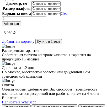
Диаметр, см
Размер плафона
Варианты цвета
Clear
Торшер
с
Add to cart
изгибом
Mel
15 950
₽
quantity
Добавить в корзину
Купить в 1 клик
Расширенная гарантия
Собственная система контроля качества + гарантия на
продукцию 18 месяцев
Доставка за 1-2 дня
По Москве, Московской области или до удобной Вам
транспортной компании
Оплата
Оплата любым удобным для Вас способом + возможность
воспользоваться рассрочкой или разбить платеж на 4 части
В наличии
Написать в Whatsapp
Описание товара
Был использован в проектах
Характеристики