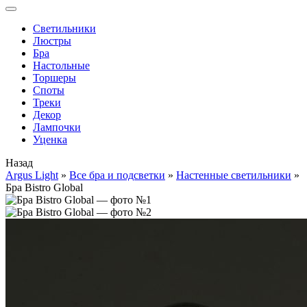
Cветильники
Люстры
Бра
Настольные
Торшеры
Споты
Треки
Декор
Лампочки
Уценка
Назад
Argus Light
»
Все бра и подсветки
»
Настенные светильники
»
Бра Bistro Global