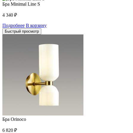
Бра Minimal Line S
4 340
₽
Подробнее
В корзину
Быстрый просмотр
Бра Orinoco
6 820
₽