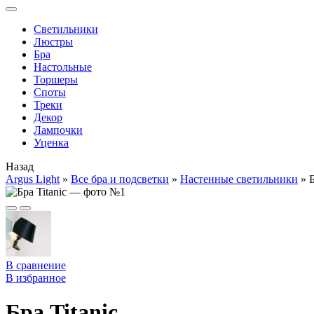
Cветильники
Люстры
Бра
Настольные
Торшеры
Споты
Треки
Декор
Лампочки
Уценка
Назад
Argus Light
»
Все бра и подсветки
»
Настенные светильники
»
Б
В сравнение
В избранное
Бра Titanic