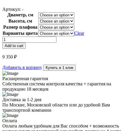
Артикул:
-
Диаметр, см
Высота, см
Размер плафона
Варианты цвета
Clear
Лампа
настольная
Add to cart
Blossi
quantity
9 350
₽
Добавить в корзину
Купить в 1 клик
Расширенная гарантия
Собственная система контроля качества + гарантия на
продукцию 18 месяцев
Доставка за 1-2 дня
По Москве, Московской области или до удобной Вам
транспортной компании
Оплата
Оплата любым удобным для Вас способом + возможность