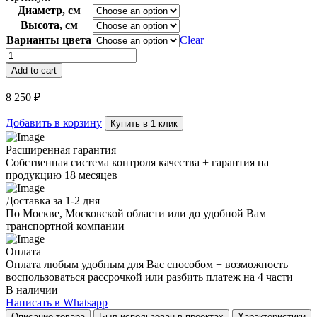
Диаметр, см
Высота, см
Варианты цвета
Clear
Лампа
настольная
Add to cart
Pearls
D
8 250
₽
quantity
Добавить в корзину
Купить в 1 клик
Расширенная гарантия
Собственная система контроля качества + гарантия на
продукцию 18 месяцев
Доставка за 1-2 дня
По Москве, Московской области или до удобной Вам
транспортной компании
Оплата
Оплата любым удобным для Вас способом + возможность
воспользоваться рассрочкой или разбить платеж на 4 части
В наличии
Написать в Whatsapp
Описание товара
Был использован в проектах
Характеристики