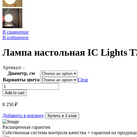
В сравнение
В избранное
Лампа настольная IC Lights T
Артикул:
-
Диаметр, см
Варианты цвета
Clear
Лампа
настольная
Add to cart
IC
Lights
8 250
₽
T3
quantity
Добавить в корзину
Купить в 1 клик
Расширенная гарантия
Собственная система контроля качества + гарантия на продукц