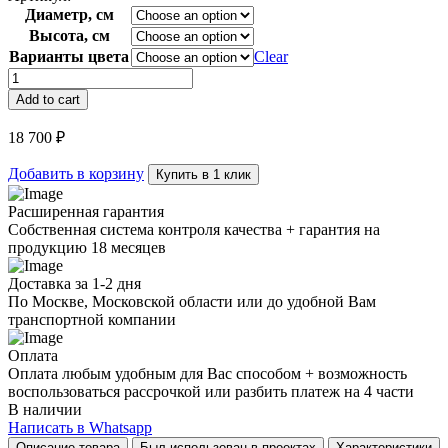
Диаметр, см
Высота, см
Варианты цвета
Clear
Лампа
настольная
Add to cart
MT1716
quantity
18 700
₽
Добавить в корзину
Купить в 1 клик
Расширенная гарантия
Собственная система контроля качества + гарантия на
продукцию 18 месяцев
Доставка за 1-2 дня
По Москве, Московской области или до удобной Вам
транспортной компании
Оплата
Оплата любым удобным для Вас способом + возможность
воспользоваться рассрочкой или разбить платеж на 4 части
В наличии
Написать в Whatsapp
Описание товара
Был использован в проектах
Характеристики