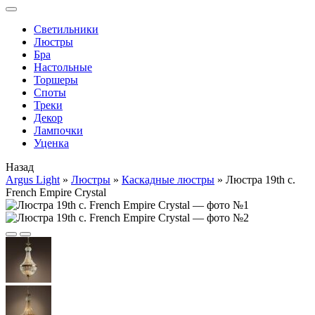
Cветильники
Люстры
Бра
Настольные
Торшеры
Споты
Треки
Декор
Лампочки
Уценка
Назад
Argus Light
»
Люстры
»
Каскадные люстры
»
Люстра 19th c.
French Empire Crystal