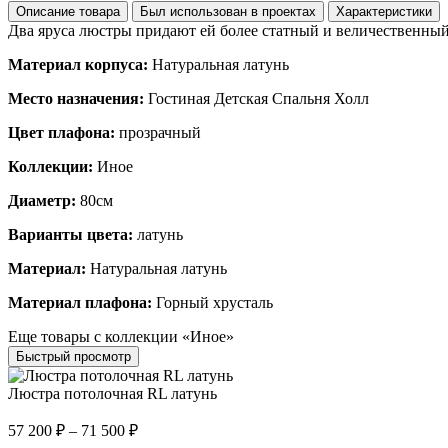
Описание товара
Был использован в проектах
Характеристики
Два яруса люстры придают ей более статный и величественны
Материал корпуса:
Натуральная латунь
Место назначения:
Гостиная Детская Спальня Холл
Цвет плафона:
прозрачный
Коллекции:
Иное
Диаметр:
80см
Варианты цвета:
латунь
Материал:
Натуральная латунь
Материал плафона:
Горный хрусталь
Еще товары с коллекции «Иное»
Быстрый просмотр
Люстра потолочная RL латунь
57 200
₽
–
71 500
₽