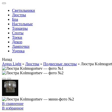
Cветильники
Люстры
Бра
Настольные
Торшеры
Споты
Треки
Декор
Лампочки
Уценка
Назад
Argus Light
»
Люстры
»
Подвесные люстры
»
Люстра Kolmogort
В сравнение
В избранное