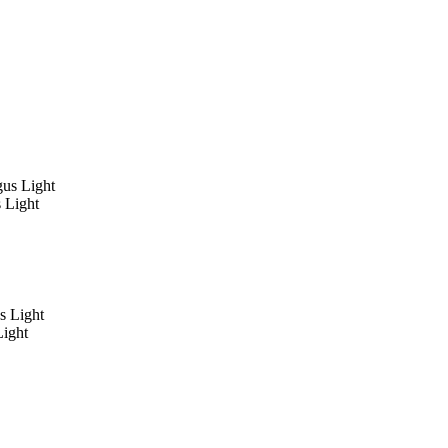
 Light
ight