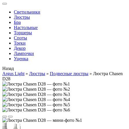
Cветильники
Люстры
Бра
Настольные
Торшеры
Споты
Треки
Декор
Лампочки
Уценка
Назад
Argus Light
»
Люстры
»
Подвесные люстры
»
Люстра Chasen
D28