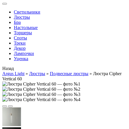
Cветильники
Люстры
Бра
Настольные
Торшеры
Споты
Треки
Декор
Лампочки
Уценка
Назад
Argus Light
»
Люстры
»
Подвесные люстры
»
Люстра Cipher
Vertical 60