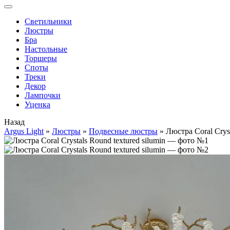
Cветильники
Люстры
Бра
Настольные
Торшеры
Споты
Треки
Декор
Лампочки
Уценка
Назад
Argus Light
»
Люстры
»
Подвесные люстры
»
Люстра Coral Cryst