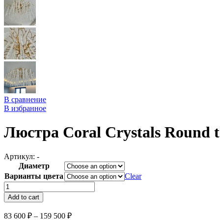
В сравнение
В избранное
Люстра Coral Crystals Round t
Артикул:
-
Диаметр
Варианты цвета
Clear
Люстра
Coral
Add to cart
Crystals
Round
83 600
₽
–
159 500
₽