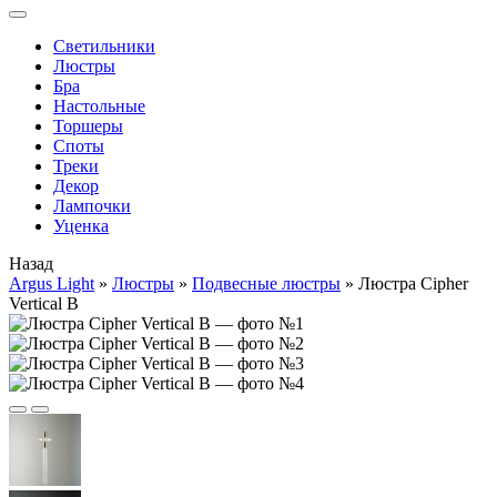
Cветильники
Люстры
Бра
Настольные
Торшеры
Споты
Треки
Декор
Лампочки
Уценка
Назад
Argus Light
»
Люстры
»
Подвесные люстры
»
Люстра Cipher
Vertical B