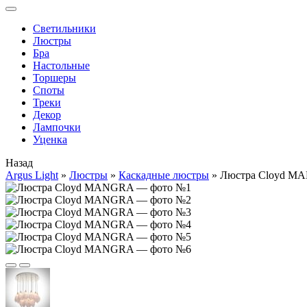
Cветильники
Люстры
Бра
Настольные
Торшеры
Споты
Треки
Декор
Лампочки
Уценка
Назад
Argus Light
»
Люстры
»
Каскадные люстры
»
Люстра Cloyd M