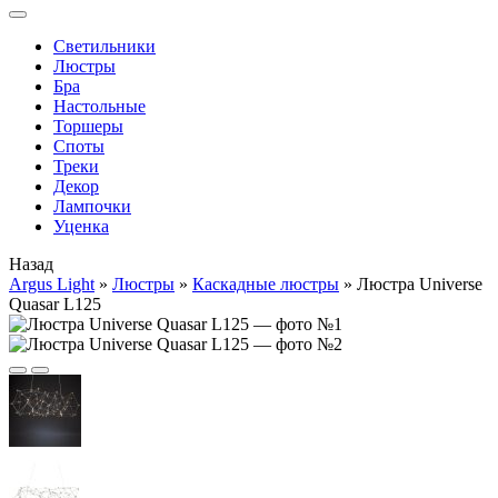
Cветильники
Люстры
Бра
Настольные
Торшеры
Споты
Треки
Декор
Лампочки
Уценка
Назад
Argus Light
»
Люстры
»
Каскадные люстры
»
Люстра Universe
Quasar L125