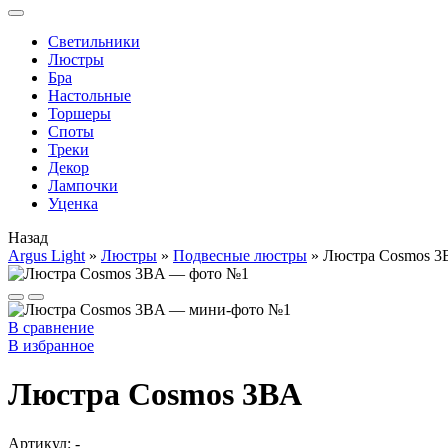
Cветильники
Люстры
Бра
Настольные
Торшеры
Споты
Треки
Декор
Лампочки
Уценка
Назад
Argus Light
»
Люстры
»
Подвесные люстры
»
Люстра Cosmos 
В сравнение
В избранное
Люстра Cosmos 3BA
Артикул:
-