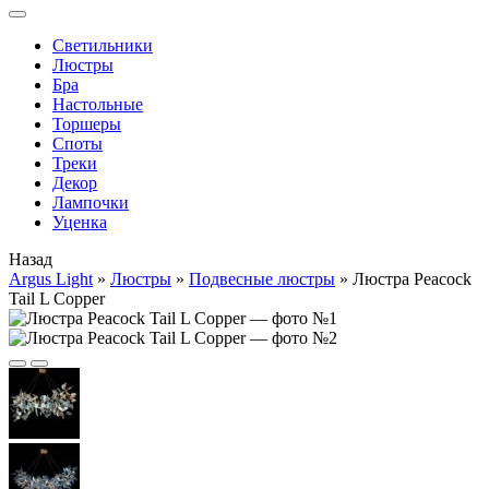
Cветильники
Люстры
Бра
Настольные
Торшеры
Споты
Треки
Декор
Лампочки
Уценка
Назад
Argus Light
»
Люстры
»
Подвесные люстры
»
Люстра Peacock
Tail L Copper