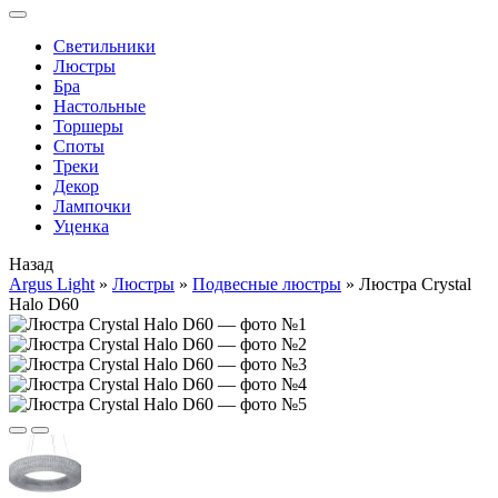
Cветильники
Люстры
Бра
Настольные
Торшеры
Споты
Треки
Декор
Лампочки
Уценка
Назад
Argus Light
»
Люстры
»
Подвесные люстры
»
Люстра Crystal
Halo D60