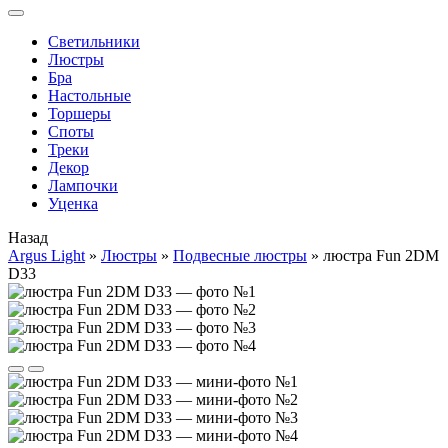
Cветильники
Люстры
Бра
Настольные
Торшеры
Споты
Треки
Декор
Лампочки
Уценка
Назад
Argus Light
»
Люстры
»
Подвесные люстры
»
люстра Fun 2DM
D33