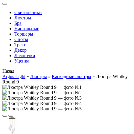
Cветильники
Люстры
Бра
Настольные
Торшеры
Споты
Треки
Декор
Лампочки
Уценка
Назад
Argus Light
»
Люстры
»
Каскадные люстры
»
Люстра Whitley
Round 9