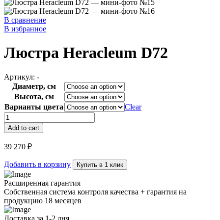
В сравнение
В избранное
Люстра Heracleum D72
Артикул:
-
Диаметр, см
Высота, см
Варианты цвета
Clear
Люстра
Heracleum
Add to cart
D72
quantity
39 270
₽
Добавить в корзину
Купить в 1 клик
Расширенная гарантия
Собственная система контроля качества + гарантия на
продукцию 18 месяцев
Доставка за 1-2 дня