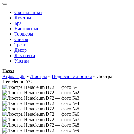
Cветильники
Люстры
Бра
Настольные
Торшеры
Споты
Треки
Декор
Лампочки
Уценка
Назад
Argus Light
»
Люстры
»
Подвесные люстры
»
Люстра
Heracleum D72