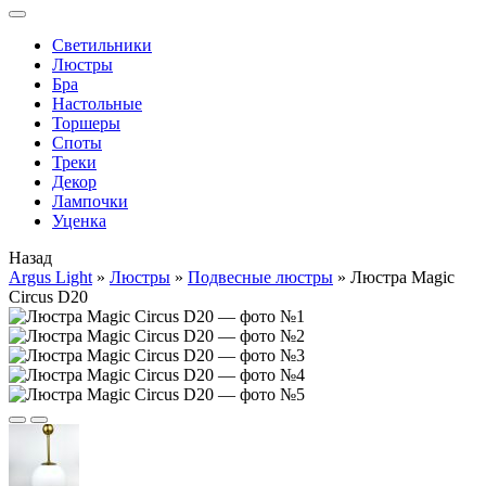
Cветильники
Люстры
Бра
Настольные
Торшеры
Споты
Треки
Декор
Лампочки
Уценка
Назад
Argus Light
»
Люстры
»
Подвесные люстры
»
Люстра Magic
Circus D20