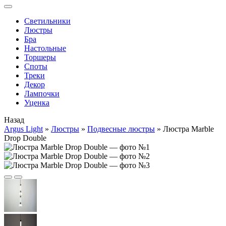
Cветильники
Люстры
Бра
Настольные
Торшеры
Споты
Треки
Декор
Лампочки
Уценка
Назад
Argus Light
»
Люстры
»
Подвесные люстры
»
Люстра Marble
Drop Double