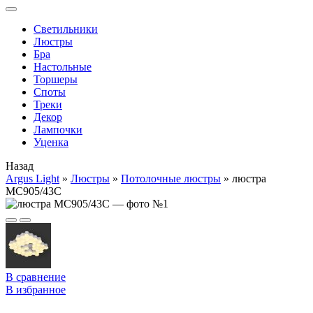
Cветильники
Люстры
Бра
Настольные
Торшеры
Споты
Треки
Декор
Лампочки
Уценка
Назад
Argus Light
»
Люстры
»
Потолочные люстры
»
люстра
MC905/43C
В сравнение
В избранное