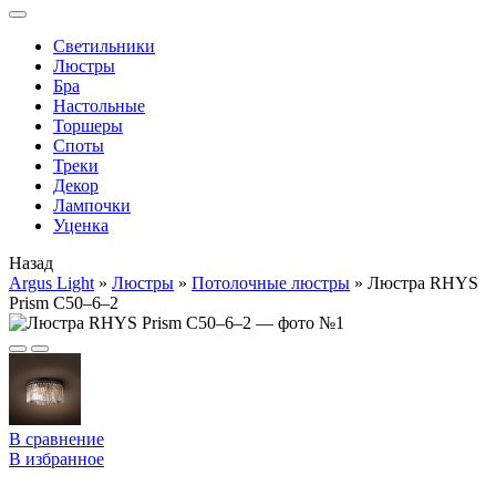
Cветильники
Люстры
Бра
Настольные
Торшеры
Споты
Треки
Декор
Лампочки
Уценка
Назад
Argus Light
»
Люстры
»
Потолочные люстры
»
Люстра RHYS
Prism C50–6–2
В сравнение
В избранное