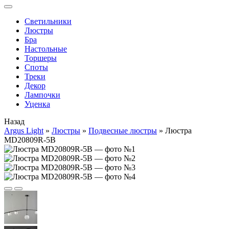
Cветильники
Люстры
Бра
Настольные
Торшеры
Споты
Треки
Декор
Лампочки
Уценка
Назад
Argus Light
»
Люстры
»
Подвесные люстры
»
Люстра
MD20809R-5B