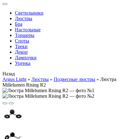
Cветильники
Люстры
Бра
Настольные
Торшеры
Споты
Треки
Декор
Лампочки
Уценка
Назад
Argus Light
»
Люстры
»
Подвесные люстры
»
Люстра
Millelumen Rising R2