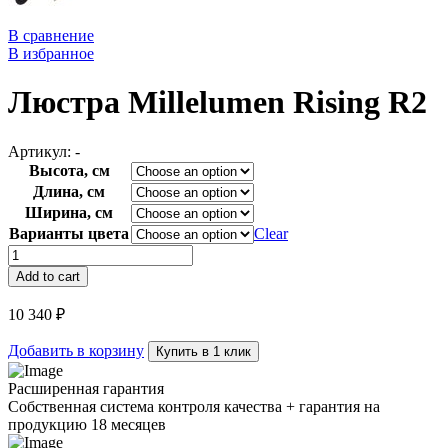
В сравнение
В избранное
Люстра Millelumen Rising R2
Артикул:
-
Высота, см
Длина, см
Ширина, см
Варианты цвета
Clear
Люстра
Millelumen
Add to cart
Rising
R2
10 340
₽
quantity
Добавить в корзину
Купить в 1 клик
Расширенная гарантия
Собственная система контроля качества + гарантия на
продукцию 18 месяцев