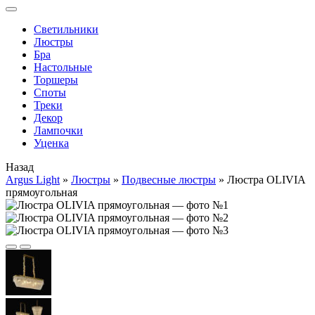
Cветильники
Люстры
Бра
Настольные
Торшеры
Споты
Треки
Декор
Лампочки
Уценка
Назад
Argus Light
»
Люстры
»
Подвесные люстры
»
Люстра OLIVIA
прямоугольная