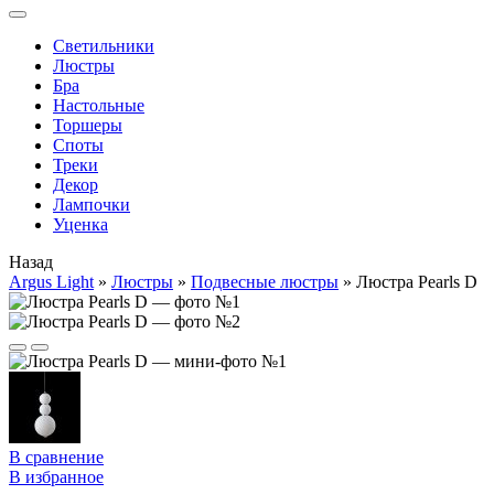
Cветильники
Люстры
Бра
Настольные
Торшеры
Споты
Треки
Декор
Лампочки
Уценка
Назад
Argus Light
»
Люстры
»
Подвесные люстры
»
Люстра Pearls D
В сравнение
В избранное